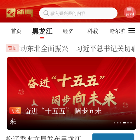
输入感兴趣的内容
黑龙江
首页
经济
科教
哈尔滨
沃土推动东北全面振兴 习近平总书记关切事
置顶
奋进“十五五” 阔步向未
专题
来
松辽委水文局发布黑龙江